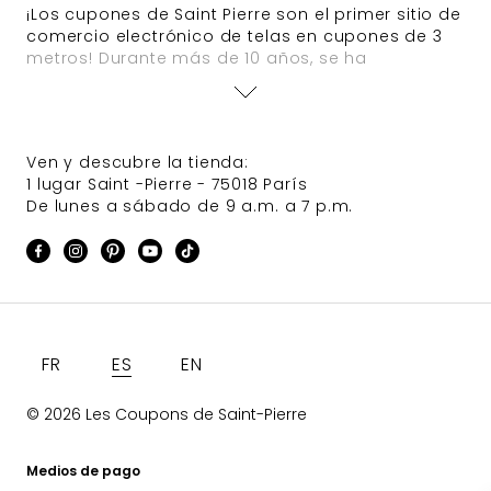
¡Los cupones de Saint Pierre son el primer sitio de
comercio electrónico de telas en cupones de 3
metros! Durante más de 10 años, se ha
garantizado una llegada diaria de nuevos
productos. Defures Tarifics Comprender la
contención regularmente animan el sitio y a
menudo aparecen selecciones de telas de alta
Ven y descubre la tienda:
costura de casas grandes.
1 lugar Saint -Pierre - 75018 París
De lunes a sábado de 9 a.m. a 7 p.m.
Idioma
FR
ES
EN
© 2026 Les Coupons de Saint-Pierre
Medios de pago