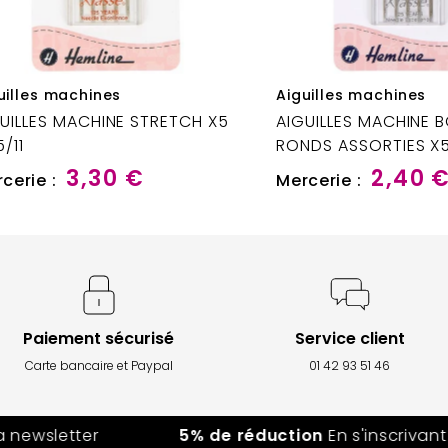
uilles machines
Aiguilles machines
UILLES MACHINE STRETCH X5
AIGUILLES MACHINE 
5/11
RONDS ASSORTIES X
3,30 €
2,40 
cerie :
Mercerie :
Paiement sécurisé
Service client
Carte bancaire et Paypal
01 42 93 51 46
ewsletter
5% de réduction
En s'inscrivant à 