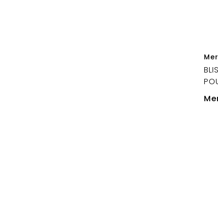
Mer
BLI
PO
Mer