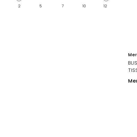
2
5
7
10
12
Mer
BLI
TIS
Mer