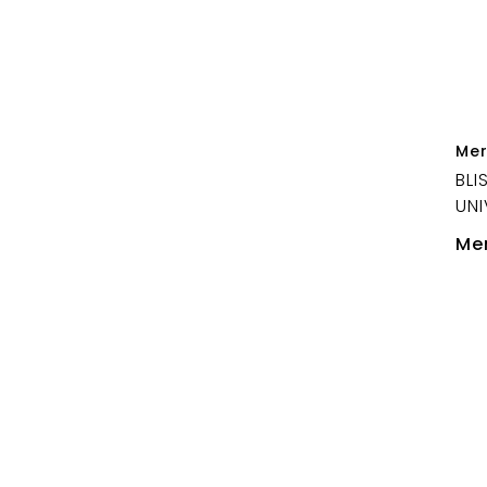
Mer
BLI
UNI
Mer