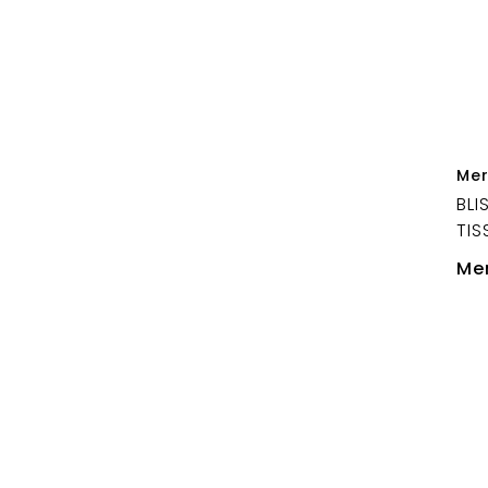
Mer
BLI
TIS
Mer