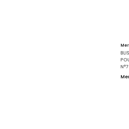
Mer
BLI
POU
N°
Mer