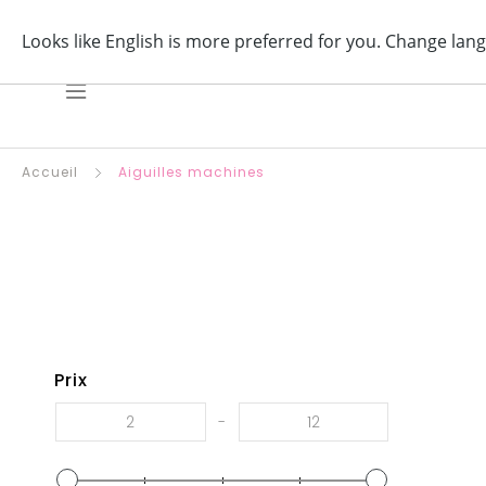
Aller
Profitez d'u
au
contenu
Accueil
Aiguilles machines
Prix
-