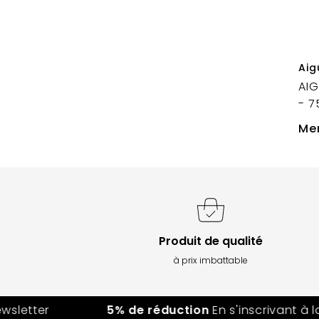
Aig
AIG
- 7
Mer
Produit de qualité
à prix imbattable
etter
5% de réduction
En s'inscrivant à la n