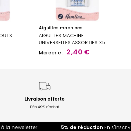
Aiguilles machines
BOUTS
AIGUILLES MACHINE
5
UNIVERSELLES ASSORTIES X5
€
2,40 €
Mercerie :
Livraison offerte
Dès 49€ d'achat
la newsletter
5% de réduction
En s'inscrivant