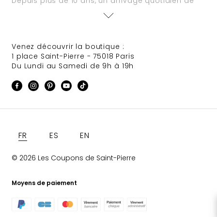
Depuis plus de 10 ans, un arrivage quotidien de
nouveautés est assuré. Des offres à tarifs défiant
toute concurrence animent régulièrement le site
et des sélections de tissus Haute Couture
provenant de grandes maisons font très souvent
Venez découvrir la boutique :
leur apparition.
1 place Saint-Pierre - 75018 Paris
Du Lundi au Samedi de 9h à 19h
Langue
FR
ES
EN
© 2026 Les Coupons de Saint-Pierre
Moyens de paiement