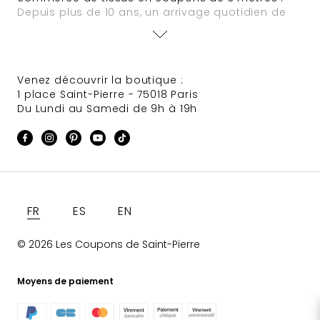
Depuis plus de 10 ans, un arrivage quotidien de
nouveautés est assuré. Des offres à tarifs défiant
toute concurrence animent régulièrement le site
et des sélections de tissus Haute Couture
provenant de grandes maisons font très souvent
Venez découvrir la boutique :
leur apparition.
1 place Saint-Pierre - 75018 Paris
Du Lundi au Samedi de 9h à 19h
Langue
FR
ES
EN
© 2026 Les Coupons de Saint-Pierre
Moyens de paiement