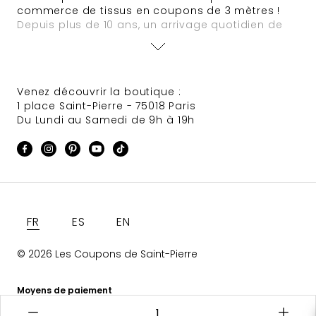
commerce de tissus en coupons de 3 mètres !
Depuis plus de 10 ans, un arrivage quotidien de
nouveautés est assuré. Des offres à tarifs défiant
toute concurrence animent régulièrement le site
et des sélections de tissus Haute Couture
provenant de grandes maisons font très souvent
Venez découvrir la boutique :
leur apparition.
1 place Saint-Pierre - 75018 Paris
Du Lundi au Samedi de 9h à 19h
Langue
FR
ES
EN
© 2026 Les Coupons de Saint-Pierre
Moyens de paiement