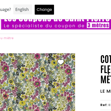
ne réduction de 5% sur votre premier achat en vous inscrivant à notr
au mètre
CO
FLE
MÈ
LE M
Ref:
K