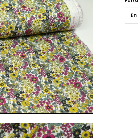
Part
En
Vo