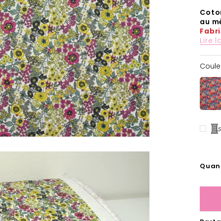
Coton
au m
Fabr
Lire l
Coule
Quan