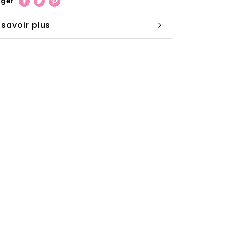
ager
 savoir plus
ir les images