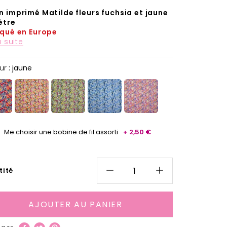
 imprimé Matilde fleurs fuchsia et jaune
ètre
iqué en Europe
a suite
Couleur
ur
:
jaune
Me choisir une bobine de fil assorti
+ 2,50 €
tité
AJOUTER AU PANIER