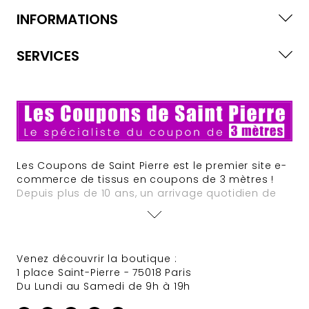
INFORMATIONS
SERVICES
Les Coupons de Saint Pierre est le premier site e-
commerce de tissus en coupons de 3 mètres !
Depuis plus de 10 ans, un arrivage quotidien de
nouveautés est assuré. Des offres à tarifs défiant
toute concurrence animent régulièrement le site
et des sélections de tissus Haute Couture
provenant de grandes maisons font très souvent
Venez découvrir la boutique :
leur apparition.
1 place Saint-Pierre - 75018 Paris
Du Lundi au Samedi de 9h à 19h