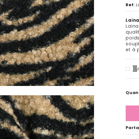
Ref:
L
Laina
Laina
quali
poids
soupl
et à 
Quan
Part