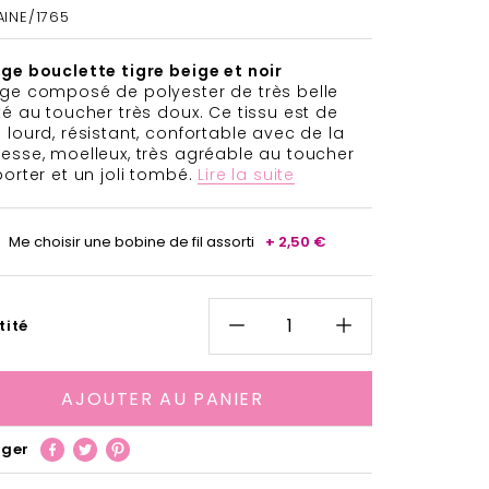
AINE/1765
ge bouclette tigre beige et noir
ge composé de polyester de très belle
té au toucher très doux. Ce tissu est de
 lourd, résistant, confortable avec de la
esse, moelleux, très agréable au toucher
porter et un joli tombé.
Lire la suite
Me choisir une bobine de fil assorti
+ 2,50 €
tité
AJOUTER AU PANIER
ager