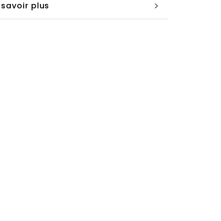
 savoir plus
ir les images