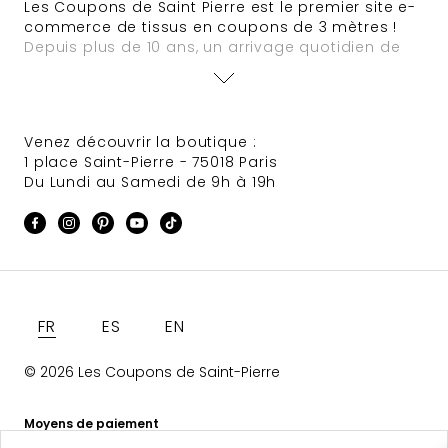
Les Coupons de Saint Pierre est le premier site e-
commerce de tissus en coupons de 3 mètres !
Depuis plus de 10 ans, un arrivage quotidien de
nouveautés est assuré. Des offres à tarifs défiant
toute concurrence animent régulièrement le site
et des sélections de tissus Haute Couture
provenant de grandes maisons font très souvent
Venez découvrir la boutique :
leur apparition.
1 place Saint-Pierre - 75018 Paris
Du Lundi au Samedi de 9h à 19h
Langue
FR
ES
EN
© 2026 Les Coupons de Saint-Pierre
Moyens de paiement