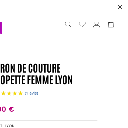
e newsletter.
TRON DE COUTURE
LOPETTE FEMME LYON
★★★★★
★★★★★
(1 avis)
00 €
KT-LYON