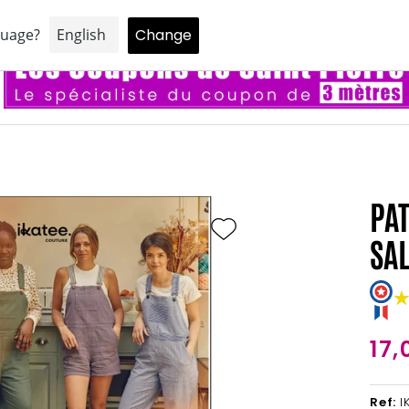
ne réduction de 5% sur votre premier achat en vous inscrivant à notr
PA
SA
17,
Ref:
I