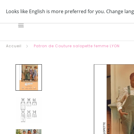
Aller
Profitez d'u
au
contenu
Accueil
Patron de Couture salopette femme LYON