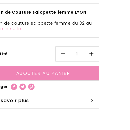
on de Couture salopette femme LYON
n de couture salopette femme du 32 au
re la suite
tité
AJOUTER AU PANIER
ager
 savoir plus
ir les images