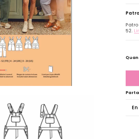
Patr
Patro
52.
Li
Quan
Part
En
Vo