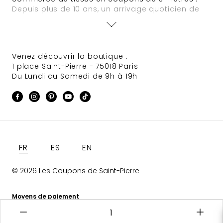
Depuis plus de 10 ans, un arrivage quotidien de
nouveautés est assuré. Des offres à tarifs défiant
toute concurrence animent régulièrement le site
et des sélections de tissus Haute Couture
provenant de grandes maisons font très souvent
Venez découvrir la boutique :
leur apparition.
1 place Saint-Pierre - 75018 Paris
Du Lundi au Samedi de 9h à 19h
Langue
FR
ES
EN
© 2026 Les Coupons de Saint-Pierre
Moyens de paiement