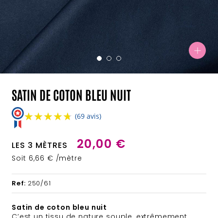
SATIN DE COTON BLEU NUIT
★★★★★
★★★★★
(69 avis)
20,00 €
LES 3 MÈTRES
Soit 6,66 € /mètre
Ref:
250/61
Satin de coton bleu nuit
C’est un tissu de nature souple, extrêmement