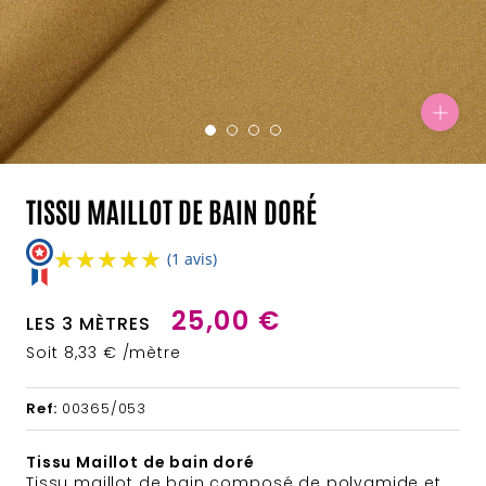
TISSU MAILLOT DE BAIN DORÉ
★★★★★
★★★★★
(1 avis)
25,00 €
LES 3 MÈTRES
Soit 8,33 € /mètre
Ref:
00365/053
Tissu Maillot de bain doré
Tissu maillot de bain composé de polyamide et