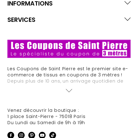
INFORMATIONS
SERVICES
Les Coupons de Saint Pierre est le premier site e-
commerce de tissus en coupons de 3 mètres !
Depuis plus de 10 ans, un arrivage quotidien de
nouveautés est assuré. Des offres à tarifs défiant
toute concurrence animent régulièrement le site
et des sélections de tissus Haute Couture
provenant de grandes maisons font très souvent
Venez découvrir la boutique :
leur apparition.
1 place Saint-Pierre - 75018 Paris
Du Lundi au Samedi de 9h à 19h