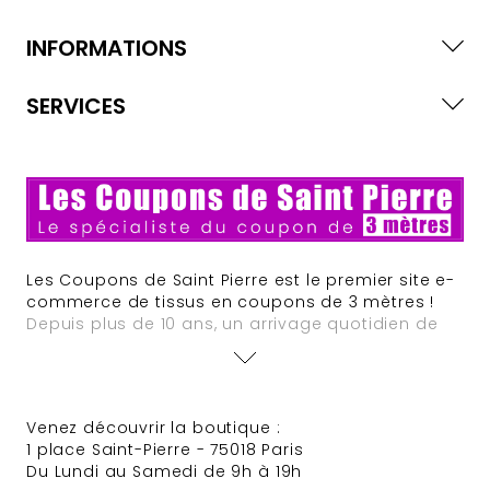
INFORMATIONS
SERVICES
Les Coupons de Saint Pierre est le premier site e-
commerce de tissus en coupons de 3 mètres !
Depuis plus de 10 ans, un arrivage quotidien de
nouveautés est assuré. Des offres à tarifs défiant
toute concurrence animent régulièrement le site
et des sélections de tissus Haute Couture
provenant de grandes maisons font très souvent
Venez découvrir la boutique :
leur apparition.
1 place Saint-Pierre - 75018 Paris
Du Lundi au Samedi de 9h à 19h