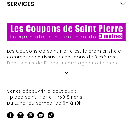
SERVICES
Les Coupons de Saint Pierre est le premier site e-
commerce de tissus en coupons de 3 mètres !
Depuis plus de 10 ans, un arrivage quotidien de
nouveautés est assuré. Des offres à tarifs défiant
toute concurrence animent régulièrement le site
et des sélections de tissus Haute Couture
provenant de grandes maisons font très souvent
Venez découvrir la boutique :
leur apparition.
1 place Saint-Pierre - 75018 Paris
Du Lundi au Samedi de 9h à 19h