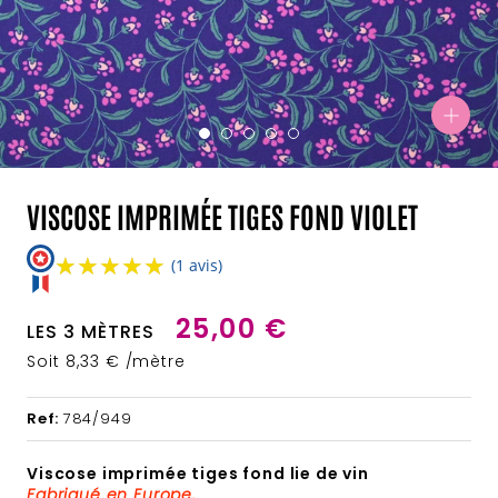
VISCOSE IMPRIMÉE TIGES FOND VIOLET
★★★★★
★★★★★
(1 avis)
25,00 €
LES 3 MÈTRES
Soit 8,33 € /mètre
Ref:
784/949
Viscose imprimée tiges fond lie de vin
Fabriqué en Europe.